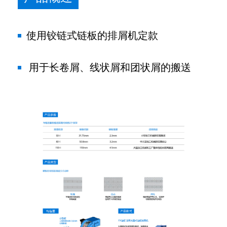
使用铰链式链板的排屑机定款
用于长卷屑、线状屑和团状屑的搬送